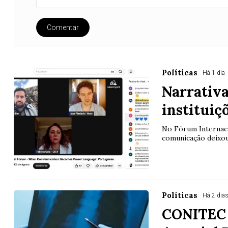
Comentar
Políticas
Há 1 dia
Narrativa
instituiç
No Fórum Internaci
comunicação deixou 
Políticas
Há 2 dia
CONITEC 