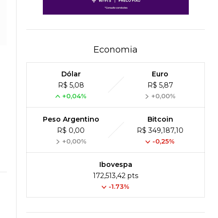
Economia
Dólar
Euro
R$ 5,08
R$ 5,87
+0,04%
+0,00%
Peso Argentino
Bitcoin
R$ 0,00
R$ 349,187,10
+0,00%
-0,25%
Ibovespa
172,513,42 pts
-1.73%