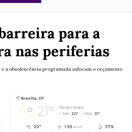
barreira para a
a nas periferias
vas e a obsolescência programada sufocam o orçamento
Brasília, DF
21°
Tempo limpo
Mín.
20°
Máx.
31°
20°
1.93
37%
km/h