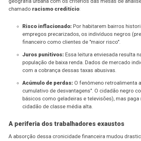
geografia urbana com os critérios das mesas de análise
chamado
racismo creditício
:
Risco inflacionado:
Por habitarem bairros histo
empregos precarizados, os indivíduos negros (pre
financeiro como clientes de "maior risco".
Juros punitivos:
Essa leitura enviesada resulta n
população de baixa renda. Dados de mercado ind
com a cobrança dessas taxas abusivas.
Acúmulo de perdas:
O fenômeno retroalimenta a 
cumulativo de desvantagens". O cidadão negro co
básicos como geladeiras e televisões), mas pag
cidadão de classe média alta.
A periferia dos trabalhadores exaustos
A absorção dessa cronicidade financeira mudou drastic