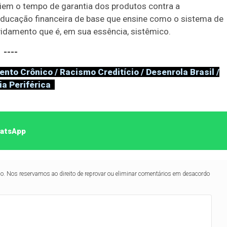
iem o tempo de garantia dos produtos contra a
educação financeira de base que ensine como o sistema de
ividamento que é, em sua essência, sistêmico.
----
to Crônico / Racismo Creditício / Desenrola Brasil /
a Periférica
hatsApp
lo. Nos reservamos ao direito de reprovar ou eliminar comentários em desacordo