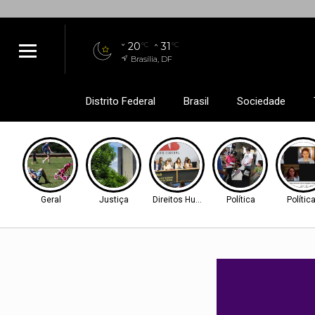
20
31
°C
°C
Brasília, DF
Distrito Federal
Brasil
Sociedade
Geral
Justiça
Direitos Humanos
Política
Polític