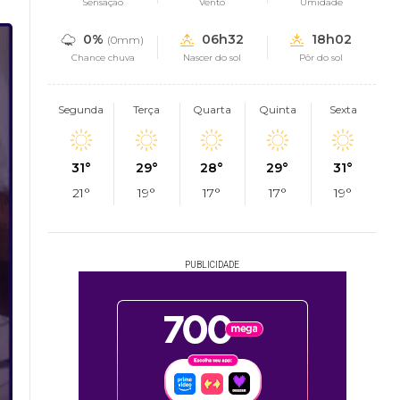
Sensação
Vento
Umidade
0%
06h32
18h02
(0mm)
Chance chuva
Nascer do sol
Pôr do sol
Segunda
Terça
Quarta
Quinta
Sexta
31°
29°
28°
29°
31°
21°
19°
17°
17°
19°
PUBLICIDADE