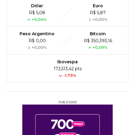
Dólar
Euro
R$ 5,08
R$ 5,87
+0,04%
+0,00%
Peso Argentino
Bitcoin
R$ 0,00
R$ 350,393,16
+0,00%
+0,09%
Ibovespa
172,513,42 pts
-1.73%
PUBLICIDADE