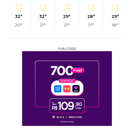
32°
32°
29°
28°
29°
20°
21°
21°
17°
18°
PUBLICIDADE