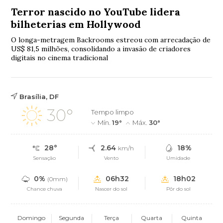
Terror nascido no YouTube lidera
bilheterias em Hollywood
O longa-metragem Backrooms estreou com arrecadação de
US$ 81,5 milhões, consolidando a invasão de criadores
digitais no cinema tradicional
Brasília, DF
30°
Tempo limpo
Mín.
19°
Máx.
30°
28°
2.64
18%
km/h
Sensação
Vento
Umidade
0%
06h32
18h02
(0mm)
Chance chuva
Nascer do sol
Pôr do sol
Domingo
Segunda
Terça
Quarta
Quinta