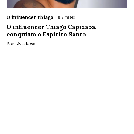
O influencer Thiago
Há 2 meses
O influencer Thiago Capixaba,
conquista o Espírito Santo
Por Lívia Rosa
Brasília, DF
18°
Parcialmente nublado
Mín.
17°
Máx.
29°
17°
2.24
47%
km/h
Sensação
Vento
Umidade
0%
06h33
18h01
(0mm)
Chance chuva
Nascer do sol
Pôr do sol