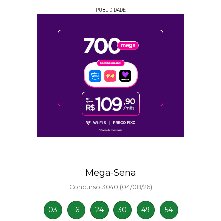
PUBLICIDADE
Mega-Sena
Concurso 3040 (04/08/26)
03
16
24
30
49
54