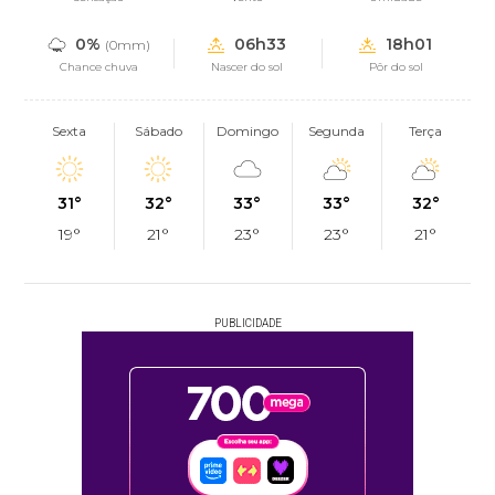
0%
06h33
18h01
(0mm)
Chance chuva
Nascer do sol
Pôr do sol
Sexta
Sábado
Domingo
Segunda
Terça
31°
32°
33°
33°
32°
19°
21°
23°
23°
21°
PUBLICIDADE