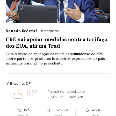
Senado Federal
Há 2 semanas
CRE vai apoiar medidas contra tarifaço
dos EUA, afirma Trad
Com o início da aplicação da tarifa estadunidense de 25%
sobre parte dos produtos brasileiros exportados ao país,
na quarta-feira (22), o president...
Brasília, DF
18°
Parcialmente nublado
Mín.
17°
Máx.
29°
17°
1.52
45%
km/h
Sensação
Vento
Umidade