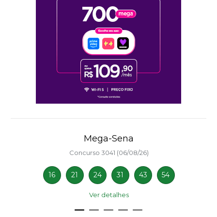
Mega-Sena
Concurso 3041 (06/08/26)
16
21
24
31
43
54
Ver detalhes