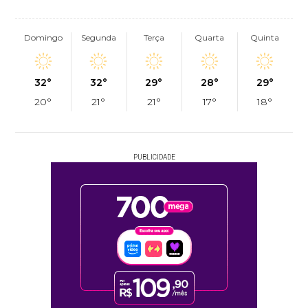
Domingo
Segunda
Terça
Quarta
Quinta
32°
32°
29°
28°
29°
20°
21°
21°
17°
18°
PUBLICIDADE