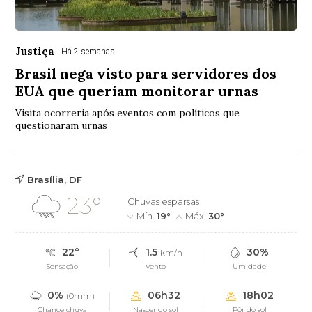
Justiça
Há 2 semanas
Brasil nega visto para servidores dos
EUA que queriam monitorar urnas
Visita ocorreria após eventos com políticos que
questionaram urnas
Brasília, DF
23°
Chuvas esparsas
Mín.
19°
Máx.
30°
22°
1.5
30%
km/h
Sensação
Vento
Umidade
0%
06h32
18h02
(0mm)
Chance chuva
Nascer do sol
Pôr do sol