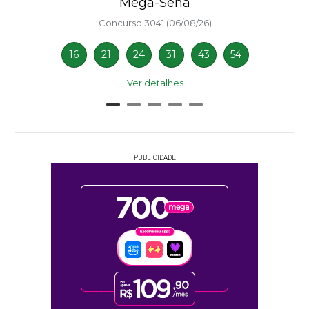
Mega-Sena
Concurso 3041 (06/08/26)
16
21
24
31
43
54
Ver detalhes
PUBLICIDADE