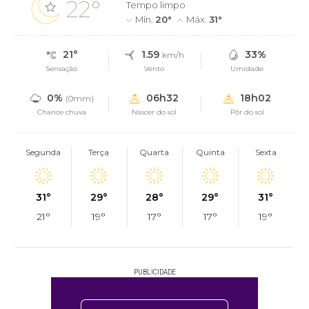
22°
Tempo limpo
Mín.
20°
Máx.
31°
21°
1.59
33%
km/h
Sensação
Vento
Umidade
0%
06h32
18h02
(0mm)
Chance chuva
Nascer do sol
Pôr do sol
Segunda
Terça
Quarta
Quinta
Sexta
31°
29°
28°
29°
31°
21°
19°
17°
17°
19°
PUBLICIDADE