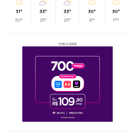
31°
33°
33°
30°
30°
20°
23°
23°
21°
17°
PUBLICIDADE