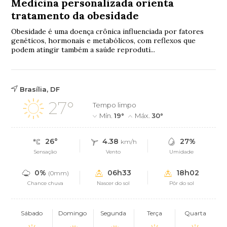
Medicina personalizada orienta
tratamento da obesidade
Obesidade é uma doença crônica influenciada por fatores
genéticos, hormonais e metabólicos, com reflexos que
podem atingir também a saúde reproduti...
Brasília, DF
27°
Tempo limpo
Mín.
19°
Máx.
30°
26°
4.38
27%
km/h
Sensação
Vento
Umidade
0%
06h33
18h02
(0mm)
Chance chuva
Nascer do sol
Pôr do sol
Sábado
Domingo
Segunda
Terça
Quarta