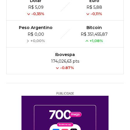
Dólar
Euro
R$ 5,09
R$ 5,88
-0,35%
-0,11%
Peso Argentino
Bitcoin
R$ 0,00
R$ 351,455,87
+0,00%
+1,08%
Ibovespa
174,026,63 pts
-0.87%
PUBLICIDADE