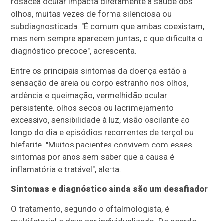
rosácea ocular impacta diretamente a saúde dos
olhos, muitas vezes de forma silenciosa ou
subdiagnosticada. "É comum que ambas coexistam,
mas nem sempre aparecem juntas, o que dificulta o
diagnóstico precoce", acrescenta.
Entre os principais sintomas da doença estão a
sensação de areia ou corpo estranho nos olhos,
ardência e queimação, vermelhidão ocular
persistente, olhos secos ou lacrimejamento
excessivo, sensibilidade à luz, visão oscilante ao
longo do dia e episódios recorrentes de terçol ou
blefarite. "Muitos pacientes convivem com esses
sintomas por anos sem saber que a causa é
inflamatória e tratável", alerta.
Sintomas e diagnóstico ainda são um desafiador
O tratamento, segundo o oftalmologista, é
multifatorial e deve ser individualizado. De acordo