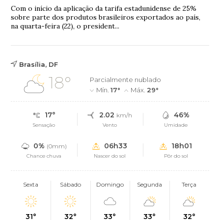
Com o início da aplicação da tarifa estadunidense de 25%
sobre parte dos produtos brasileiros exportados ao país,
na quarta-feira (22), o president...
Brasília, DF
18°
Parcialmente nublado
Mín.
17°
Máx.
29°
17°
2.02
46%
km/h
Sensação
Vento
Umidade
0%
06h33
18h01
(0mm)
Chance chuva
Nascer do sol
Pôr do sol
Sexta
Sábado
Domingo
Segunda
Terça
31°
32°
33°
33°
32°