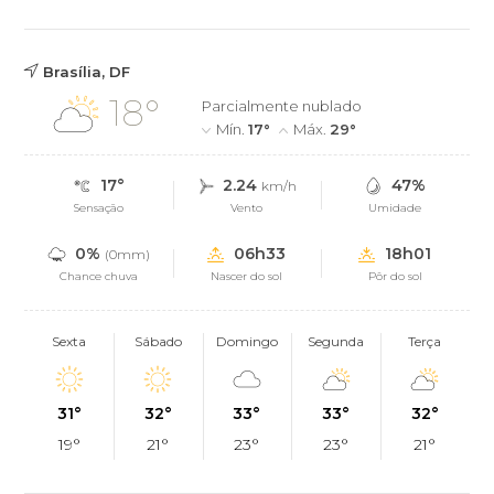
Brasília, DF
18°
Parcialmente nublado
Mín.
17°
Máx.
29°
17°
2.24
47%
km/h
Sensação
Vento
Umidade
0%
06h33
18h01
(0mm)
Chance chuva
Nascer do sol
Pôr do sol
Sexta
Sábado
Domingo
Segunda
Terça
31°
32°
33°
33°
32°
19°
21°
23°
23°
21°