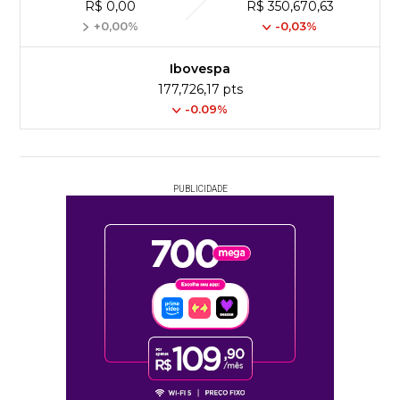
R$ 0,00
R$ 350,670,63
+0,00%
-0,03%
Ibovespa
177,726,17 pts
-0.09%
PUBLICIDADE