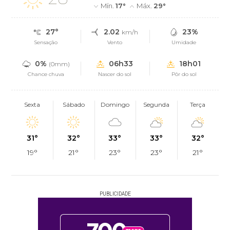
Mín.
17°
Máx.
29°
27°
2.02
23%
km/h
Sensação
Vento
Umidade
0%
06h33
18h01
(0mm)
Chance chuva
Nascer do sol
Pôr do sol
Sexta
Sábado
Domingo
Segunda
Terça
31°
32°
33°
33°
32°
19°
21°
23°
23°
21°
PUBLICIDADE