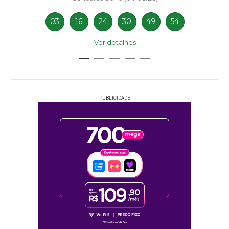
03
16
24
30
49
54
Ver detalhes
PUBLICIDADE