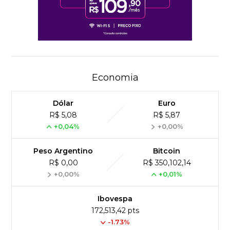
Economia
Dólar
Euro
R$ 5,08
R$ 5,87
+0,04%
+0,00%
Peso Argentino
Bitcoin
R$ 0,00
R$ 350,102,14
+0,00%
+0,01%
Ibovespa
172,513,42 pts
-1.73%