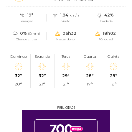
19°
1.84
42%
km/h
Sensação
Vento
Umidade
0%
06h32
18h02
(0mm)
Chance chuva
Nascer do sol
Pôr do sol
Domingo
Segunda
Terça
Quarta
Quinta
32°
32°
29°
28°
29°
20°
21°
21°
17°
18°
PUBLICIDADE