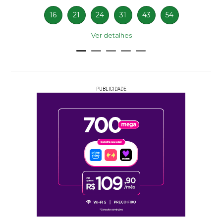
16
21
24
31
43
54
Ver detalhes
PUBLICIDADE