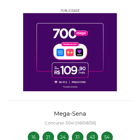
PUBLICIDADE
Mega-Sena
Concurso 3041 (06/08/26)
16
21
24
31
43
54