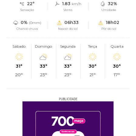
22°
1.83
32%
km/h
Sensação
Vento
Umidade
0%
06h33
18h02
(0mm)
Chance chuva
Nascer do sol
Pôr do sol
Sábado
Domingo
Segunda
Terça
Quarta
31°
33°
33°
30°
30°
20°
23°
23°
21°
17°
PUBLICIDADE