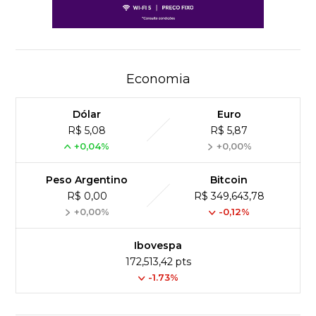
Economia
Dólar
Euro
R$ 5,08
R$ 5,87
+0,04%
+0,00%
Peso Argentino
Bitcoin
R$ 0,00
R$ 349,643,78
+0,00%
-0,12%
Ibovespa
172,513,42 pts
-1.73%