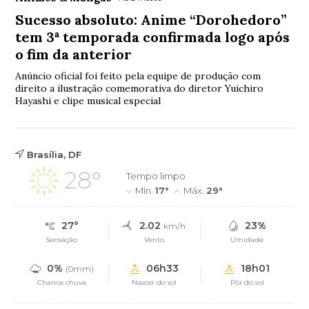
Sucesso absoluto: Anime “Dorohedoro”
tem 3ª temporada confirmada logo após
o fim da anterior
Anúncio oficial foi feito pela equipe de produção com
direito a ilustração comemorativa do diretor Yuichiro
Hayashi e clipe musical especial
Brasília, DF
28°
Tempo limpo
Mín.
17°
Máx.
29°
27°
2.02
23%
km/h
Sensação
Vento
Umidade
0%
06h33
18h01
(0mm)
Chance chuva
Nascer do sol
Pôr do sol