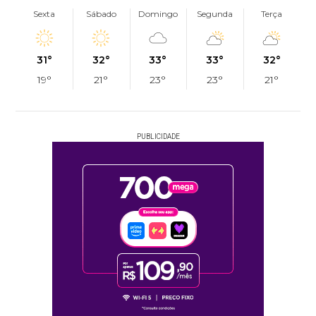
Sexta
Sábado
Domingo
Segunda
Terça
31°
32°
33°
33°
32°
19°
21°
23°
23°
21°
PUBLICIDADE