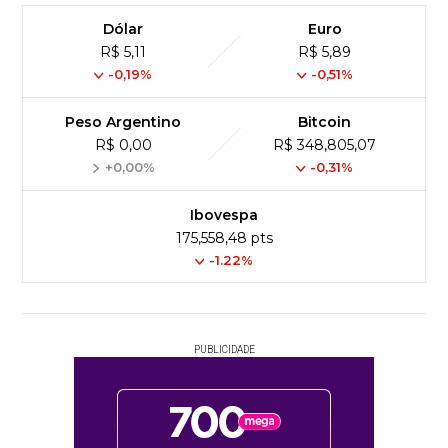
Dólar
Euro
R$ 5,11
R$ 5,89
-0,19%
-0,51%
Peso Argentino
Bitcoin
R$ 0,00
R$ 348,805,07
+0,00%
-0,31%
Ibovespa
175,558,48 pts
-1.22%
PUBLICIDADE