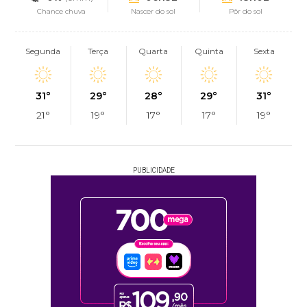
Chance chuva
Nascer do sol
Pôr do sol
Segunda
Terça
Quarta
Quinta
Sexta
31°
29°
28°
29°
31°
21°
19°
17°
17°
19°
PUBLICIDADE