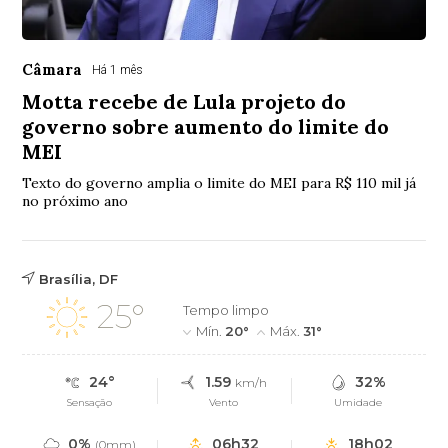
Câmara
Há 1 mês
Motta recebe de Lula projeto do
governo sobre aumento do limite do
MEI
Texto do governo amplia o limite do MEI para R$ 110 mil já
no próximo ano
Brasília, DF
25°
Tempo limpo
Mín.
20°
Máx.
31°
24°
1.59
32%
km/h
Sensação
Vento
Umidade
0%
06h32
18h02
(0mm)