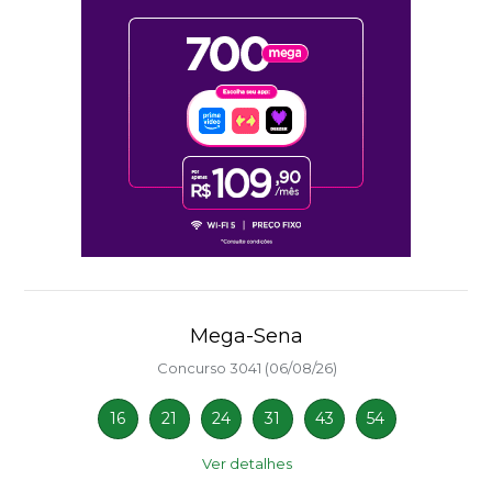
Mega-Sena
Concurso 3041 (06/08/26)
16
21
24
31
43
54
Ver detalhes