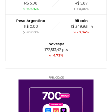
R$ 5,08
R$ 5,87
+0,04%
+0,00%
Peso Argentino
Bitcoin
R$ 0,00
R$ 349,931,14
+0,00%
-0,04%
Ibovespa
172,513,42 pts
-1.73%
PUBLICIDADE