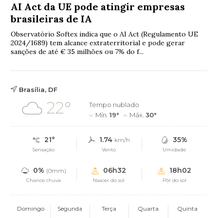
AI Act da UE pode atingir empresas
brasileiras de IA
Observatório Softex indica que o AI Act (Regulamento UE
2024/1689) tem alcance extraterritorial e pode gerar
sanções de até € 35 milhões ou 7% do f...
Brasília, DF
22°
Tempo nublado
Mín.
19°
Máx.
30°
21°
1.74
35%
km/h
Sensação
Vento
Umidade
0%
06h32
18h02
(0mm)
Chance chuva
Nascer do sol
Pôr do sol
Domingo
Segunda
Terça
Quarta
Quinta