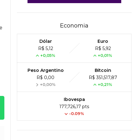
Economia
e
Dólar
Euro
R$ 5,12
R$ 5,92
+0,05%
+0,01%
Peso Argentino
Bitcoin
R$ 0,00
R$ 351,517,87
+0,00%
+0,21%
Ibovespa
177,726,17 pts
-0.09%