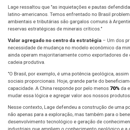
Lage ressaltou que "as inquietações e pautas defendida
latino-americanos. Temos enfrentado no Brasil problema
ambientais e tributárias são gargalos comuns à Argentina
reservas estratégicas de minerais críticos."
Valor agregado no centro da estratégia
– Um dos pri
necessidade de mudança no modelo econômico da miner
ainda operam majoritariamente como exportadores de 
cadeia produtiva.
"O Brasil, por exemplo, é uma potência geológica, assi
sociais proporcionais. Hoje, grande parte do beneficia
capacidade. A China responde por pelo menos
70%
da e
mudar essa lógica e agregar valor aos nossos produtos
Nesse contexto, Lage defendeu a construção de uma polí
não apenas para a exploração, mas também para o benef
desenvolvimento tecnológico e geração de conhecimento
industriais que ampliem o conhecimento geológico e a a