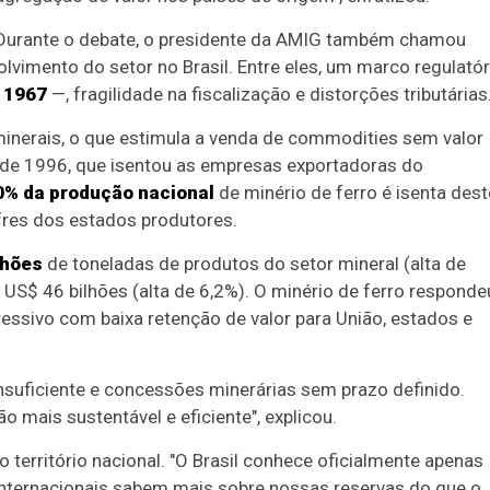
Durante o debate, o presidente da AMIG também chamou
lvimento do setor no Brasil. Entre eles, um marco regulatór
 1967
—, fragilidade na fiscalização e distorções tributárias
minerais, o que estimula a venda de commodities sem valor
 de 1996, que isentou as empresas exportadoras do
0% da produção nacional
de minério de ferro é isenta dest
fres dos estados produtores.
lhões
de toneladas de produtos do setor mineral (alta de
US$ 46 bilhões (alta de 6,2%). O minério de ferro responde
essivo com baixa retenção de valor para União, estados e
insuficiente e concessões minerárias sem prazo definido.
 mais sustentável e eficiente", explicou.
 território nacional. "O Brasil conhece oficialmente apenas
internacionais sabem mais sobre nossas reservas do que o