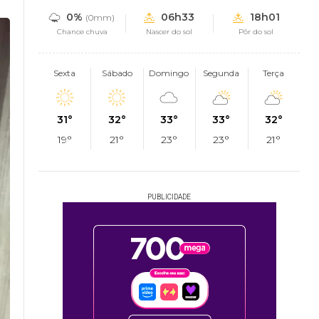
0%
06h33
18h01
(0mm)
Chance chuva
Nascer do sol
Pôr do sol
Sexta
Sábado
Domingo
Segunda
Terça
31°
32°
33°
33°
32°
19°
21°
23°
23°
21°
PUBLICIDADE