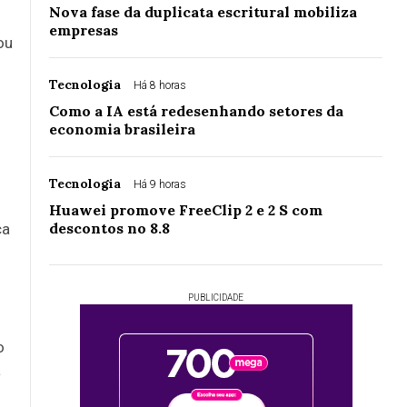
Nova fase da duplicata escritural mobiliza
empresas
ou
Tecnologia
Há 8 horas
Como a IA está redesenhando setores da
economia brasileira
Tecnologia
Há 9 horas
Huawei promove FreeClip 2 e 2 S com
descontos no 8.8
ça
PUBLICIDADE
o
a