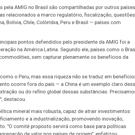
s pela AMIG no Brasil são compartilhadas por outros paíse
s relacionados a marco regulatório, fiscalização, questões
, Bolívia, Chile, Colômbia, Peru e Brasil — países com
ncipais pontos defendidos pelo presidente da AMIG foi a
ação na América Latina. Segundo ele, países como o Bras
commodities, sem capturar plenamente os benefícios da
m como o Peru, mas essa riqueza não se traduz em benefício
mento ocorre fora do país — a China é um exemplo claro des
xtração ou do refino global dessas substâncias. Precisamo
", destacou.
tica mineral mais robusta, capaz de atrair investimentos
iciamento e a industrialização, promovendo inovação,
. "O comitê proposto servirá como base para políticas
gregação de valor nos países de origem", enfatizou.