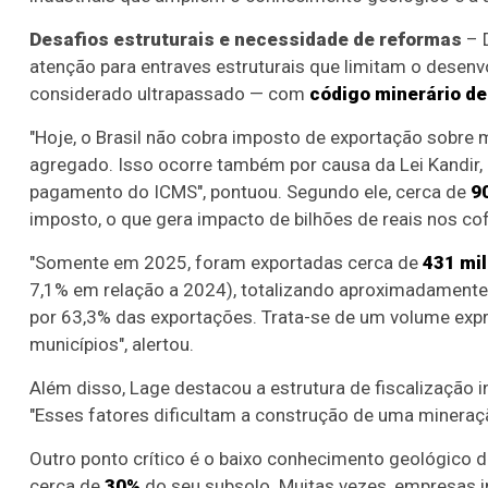
Desafios estruturais e necessidade de reformas
– 
atenção para entraves estruturais que limitam o desenvo
considerado ultrapassado — com
código minerário de
"Hoje, o Brasil não cobra imposto de exportação sobre 
agregado. Isso ocorre também por causa da Lei Kandir,
pagamento do ICMS", pontuou. Segundo ele, cerca de
9
imposto, o que gera impacto de bilhões de reais nos co
"Somente em 2025, foram exportadas cerca de
431 mi
7,1% em relação a 2024), totalizando aproximadamente 
por 63,3% das exportações. Trata-se de um volume expr
municípios", alertou.
Além disso, Lage destacou a estrutura de fiscalização 
"Esses fatores dificultam a construção de uma mineração
Outro ponto crítico é o baixo conhecimento geológico do
cerca de
30%
do seu subsolo. Muitas vezes, empresas 