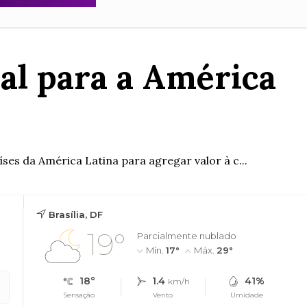
al para a América
ses da América Latina para agregar valor à c...
Brasília, DF
19°
Parcialmente nublado
Mín.
17°
Máx.
29°
18°
1.4
41%
km/h
Sensação
Vento
Umidade