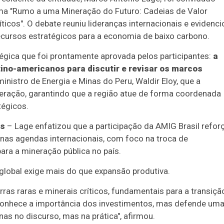
ema "Rumo a uma Mineração do Futuro: Cadeias de Valor
ticos". O debate reuniu lideranças internacionais e evidenci
ecursos estratégicos para a economia de baixo carbono.
égica que foi prontamente aprovada pelos participantes:
a
tino-americanos para discutir e revisar os marcos
 ministro de Energia e Minas do Peru, Waldir Eloy, que a
neração, garantindo que a região atue de forma coordenada
tégicos.
os
– Lage enfatizou que a participação da AMIG Brasil refor
nas agendas internacionais, com foco na troca de
ara a mineração pública no país.
global exige mais do que expansão produtiva.
ras raras e minerais críticos, fundamentais para a transiçã
reconhece a importância dos investimentos, mas defende um
nas no discurso, mas na prática", afirmou.