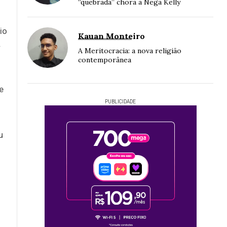
“quebrada” chora a Nega Kelly
io
Kauan Monteiro
.
A Meritocracia: a nova religião
contemporânea
e
PUBLICIDADE
u