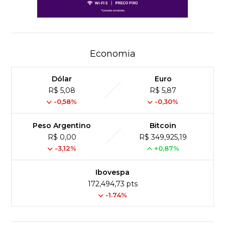
Economia
Dólar
Euro
R$ 5,08
R$ 5,87
-0,58%
-0,30%
Peso Argentino
Bitcoin
R$ 0,00
R$ 349,925,19
-3,12%
+0,87%
Ibovespa
172,494,73 pts
-1.74%