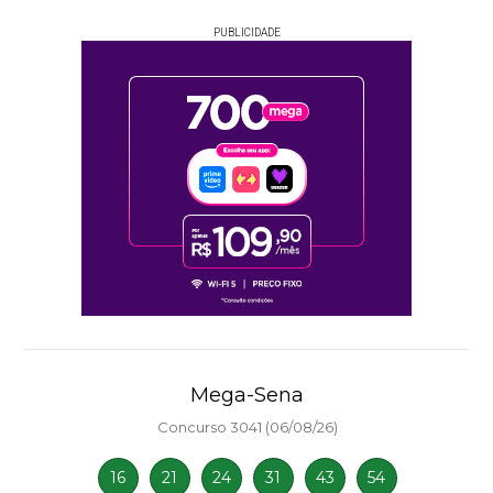
PUBLICIDADE
Mega-Sena
Concurso 3041 (06/08/26)
16
21
24
31
43
54