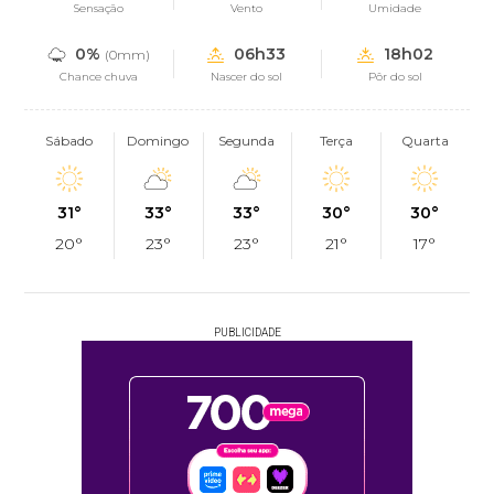
Sensação
Vento
Umidade
0%
06h33
18h02
(0mm)
Chance chuva
Nascer do sol
Pôr do sol
Sábado
Domingo
Segunda
Terça
Quarta
31°
33°
33°
30°
30°
20°
23°
23°
21°
17°
PUBLICIDADE