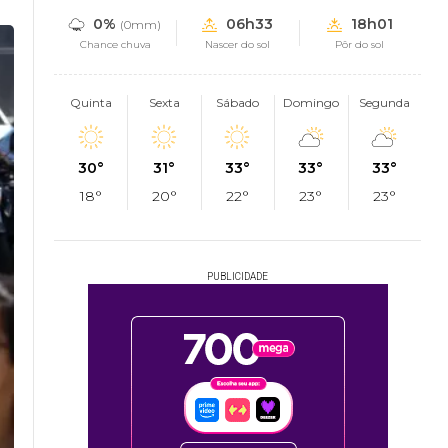
0%
06h33
18h01
(0mm)
Chance chuva
Nascer do sol
Pôr do sol
Quinta
Sexta
Sábado
Domingo
Segunda
30°
31°
33°
33°
33°
18°
20°
22°
23°
23°
PUBLICIDADE