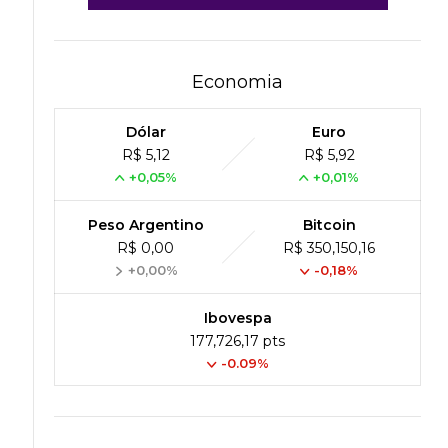
Economia
Dólar
Euro
R$ 5,12
R$ 5,92
+0,05%
+0,01%
Peso Argentino
Bitcoin
R$ 0,00
R$ 350,150,16
+0,00%
-0,18%
Ibovespa
177,726,17 pts
-0.09%