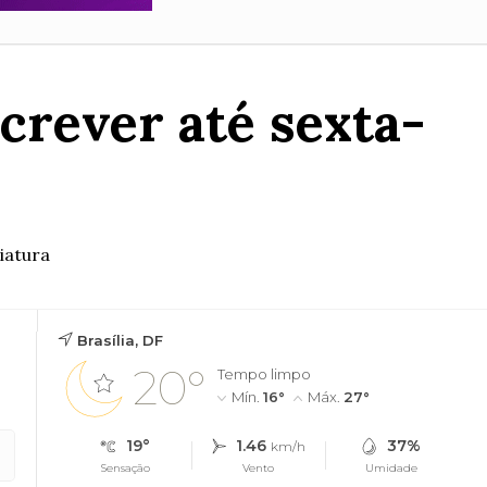
crever até sexta-
iatura
Brasília, DF
20°
Tempo limpo
Mín.
16°
Máx.
27°
19°
1.46
37%
km/h
Sensação
Vento
Umidade