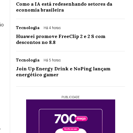
Como a IA está redesenhando setores da
economia brasileira
ão
Tecnologia
Há 4 horas
Huawei promove FreeClip 2 e 2 S com
descontos no 8.8
Tecnologia
Há 5 horas
Join Up Energy Drink e NoPing lançam
energético gamer
PUBLICIDADE
o