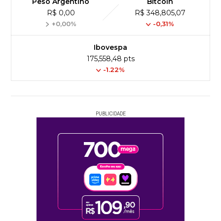
Peso Argentino
Bitcoin
R$ 0,00
R$ 348,805,07
+0,00%
-0,31%
Ibovespa
175,558,48 pts
-1.22%
PUBLICIDADE