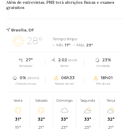
Além de entrevistas, PNS terá aferições físicas e exames
gratuitos
Brasília, DF
28°
Tempo limpo
Mín.
17°
Máx.
29°
27°
2.02
23%
km/h
Sensação
Vento
Umidade
0%
06h33
18h01
(0mm)
Chance chuva
Nascer do sol
Pôr do sol
Sexta
Sábado
Domingo
Segunda
Terça
31°
32°
33°
33°
32°
19°
21°
23°
23°
21°