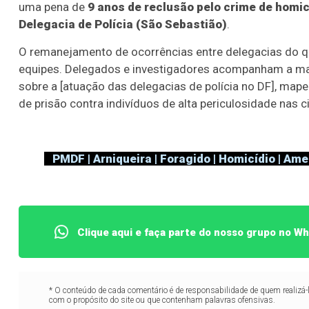
uma pena de
9 anos de reclusão pelo crime de homic
Delegacia de Polícia (São Sebastião)
.
O remanejamento de ocorrências entre delegacias do qu
equipes. Delegados e investigadores acompanham a manc
sobre a [atuação das delegacias de polícia no DF], ma
de prisão contra indivíduos de alta periculosidade nas c
PMDF | Arniqueira | Foragido | Homicídio | Ame
Clique aqui e faça parte do nosso grupo no W
* O conteúdo de cada comentário é de responsabilidade de quem realizá-
com o propósito do site ou que contenham palavras ofensivas.