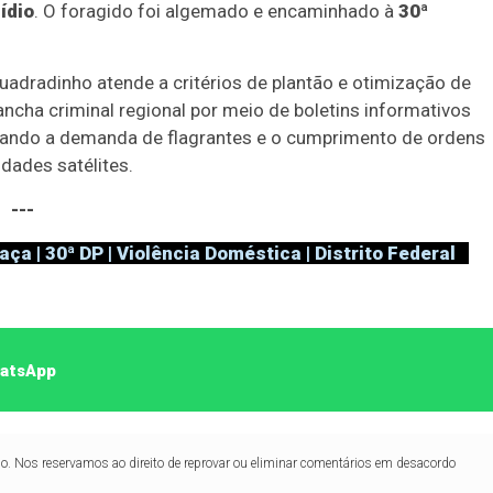
ídio
. O foragido foi algemado e encaminhado à
30ª
adradinho atende a critérios de plantão e otimização de
ha criminal regional por meio de boletins informativos
peando a demanda de flagrantes e o cumprimento de ordens
idades satélites.
---
aça | 30ª DP | Violência Doméstica | Distrito Federal
hatsApp
lo. Nos reservamos ao direito de reprovar ou eliminar comentários em desacordo