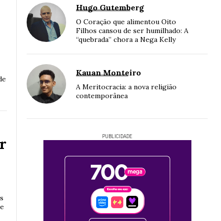
Hugo Gutemberg
s
O Coração que alimentou Oito
Filhos cansou de ser humilhado: A
“quebrada” chora a Nega Kelly
Kauan Monteiro
de
A Meritocracia: a nova religião
contemporânea
PUBLICIDADE
r
s
 e