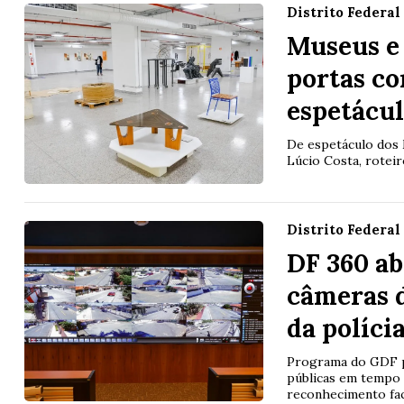
Distrito Federal
Museus e 
portas co
espetácul
De espetáculo dos 
Lúcio Costa, roteir
Distrito Federal
DF 360 ab
câmeras d
da políci
Programa do GDF p
públicas em tempo r
reconhecimento fac