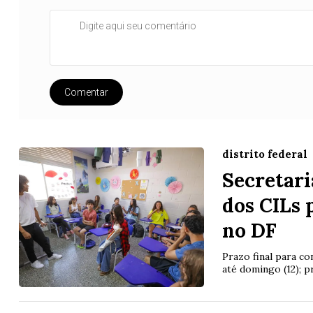
Comentar
distrito federal
Secretari
dos CILs 
no DF
Prazo final para co
até domingo (12); p