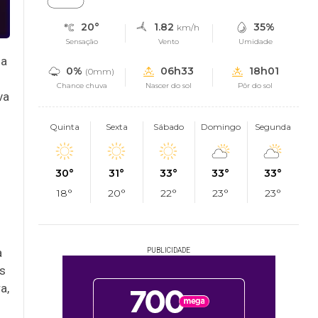
20°
1.82
35%
km/h
Sensação
Vento
Umidade
na
0%
06h33
18h01
(0mm)
Chance chuva
Nascer do sol
Pôr do sol
va
Quinta
Sexta
Sábado
Domingo
Segunda
30°
31°
33°
33°
33°
18°
20°
22°
23°
23°
a
PUBLICIDADE
as
a,