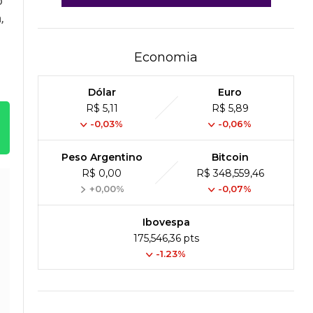
o
,
Economia
Dólar
Euro
R$ 5,11
R$ 5,89
-0,03%
-0,06%
Peso Argentino
Bitcoin
R$ 0,00
R$ 348,559,46
+0,00%
-0,07%
Ibovespa
175,546,36 pts
-1.23%