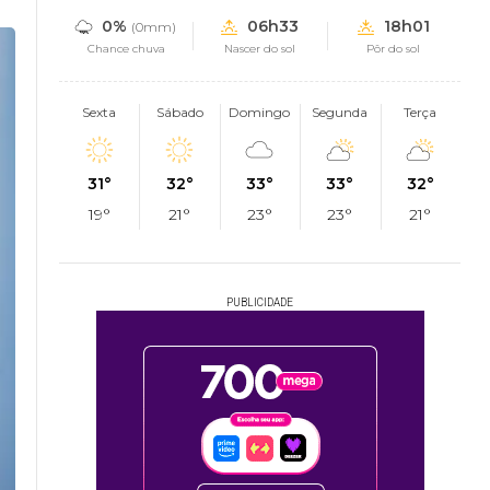
0%
06h33
18h01
(0mm)
Chance chuva
Nascer do sol
Pôr do sol
Sexta
Sábado
Domingo
Segunda
Terça
31°
32°
33°
33°
32°
19°
21°
23°
23°
21°
PUBLICIDADE