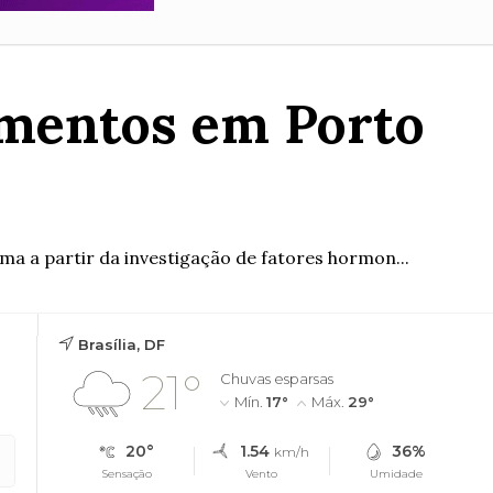
amentos em Porto
a a partir da investigação de fatores hormon...
Brasília, DF
21°
Chuvas esparsas
Mín.
17°
Máx.
29°
20°
1.54
36%
km/h
Sensação
Vento
Umidade