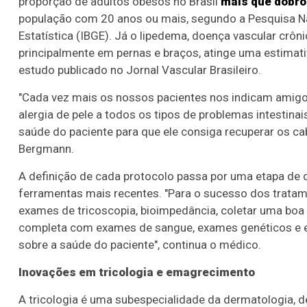
proporção de adultos obesos no Brasil
mais que dobro
população com 20 anos ou mais, segundo a Pesquisa Nac
Estatística (IBGE). Já o lipedema, doença vascular crô
principalmente em pernas e braços, atinge uma estimat
estudo publicado no Jornal Vascular Brasileiro.
"Cada vez mais os nossos pacientes nos indicam amigos
alergia de pele a todos os tipos de problemas intestina
saúde do paciente para que ele consiga recuperar os cabe
Bergmann.
A definição de cada protocolo passa por uma etapa de 
ferramentas mais recentes. "Para o sucesso dos trata
exames de tricoscopia, bioimpedância, coletar uma boa 
completa com exames de sangue, exames genéticos e ex
sobre a saúde do paciente", continua o médico.
Inovações em tricologia e emagrecimento
A tricologia é uma subespecialidade da dermatologia, de