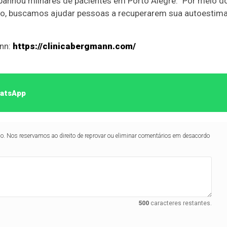
anhou milhares de pacientes em Porto Alegre. "Por meio d
o, buscamos ajudar pessoas a recuperarem sua autoestima
ann:
https://clinicabergmann.com/
hatsApp
lo. Nos reservamos ao direito de reprovar ou eliminar comentários em desacordo
500
caracteres restantes.