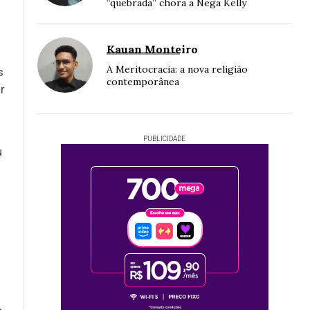
“quebrada” chora a Nega Kelly
Kauan Monteiro
A Meritocracia: a nova religião
s
contemporânea
r
PUBLICIDADE
u