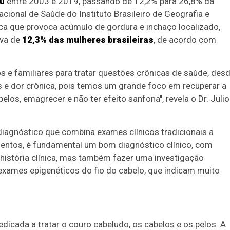
u
entre 2003 e 2019, passando de 12,2% para 26,8% da
ional de Saúde do Instituto Brasileiro de Geografia e
nica que provoca acúmulo de gordura e inchaço localizado,
iva de
12,3% das mulheres brasileiras
, de acordo com
 e familiares para tratar questões crônicas de saúde, des
is e dor crônica, pois temos um grande foco em recuperar a
los, emagrecer e não ter efeito sanfona", revela o Dr. Julio
diagnóstico que combina exames clínicos tradicionais a
mentos, é fundamental um bom diagnóstico clínico, com
história clínica, mas também fazer uma investigação
ames epigenéticos do fio do cabelo, que indicam muito
dicada a tratar o couro cabeludo, os cabelos e os pelos. A