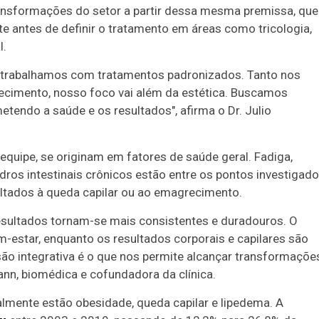
ansformações do setor a partir dessa mesma premissa, que
nte antes de definir o tratamento em áreas como tricologia,
l.
ão trabalhamos com tratamentos padronizados. Tanto nos
cimento, nosso foco vai além da estética. Buscamos
tendo a saúde e os resultados", afirma o Dr. Julio
equipe, se originam em fatores de saúde geral. Fadiga,
dros intestinais crônicos estão entre os pontos investigad
oltados à queda capilar ou ao emagrecimento.
sultados tornam-se mais consistentes e duradouros. O
m-estar, enquanto os resultados corporais e capilares são
isão integrativa é o que nos permite alcançar transformaçõe
nn, biomédica e cofundadora da clínica.
almente estão obesidade, queda capilar e lipedema. A