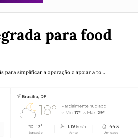
grada para food
s para simplificar a operação e apoiar a to...
Brasília, DF
18°
Parcialmente nublado
Mín.
17°
Máx.
29°
17°
1.19
44%
km/h
Sensação
Vento
Umidade