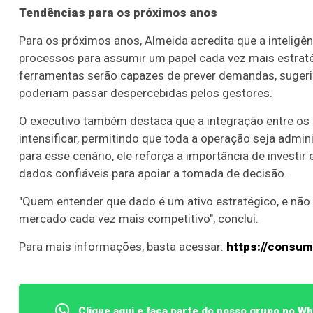
Tendências para os próximos anos
Para os próximos anos, Almeida acredita que a inteligên
processos para assumir um papel cada vez mais estraté
ferramentas serão capazes de prever demandas, sugerir
poderiam passar despercebidas pelos gestores.
O executivo também destaca que a integração entre os c
intensificar, permitindo que toda a operação seja admi
para esse cenário, ele reforça a importância de investi
dados confiáveis para apoiar a tomada de decisão.
"Quem entender que dado é um ativo estratégico, e não
mercado cada vez mais competitivo", conclui.
Para mais informações, basta acessar:
https://consum
Clique aqui e faça parte do nosso grupo no W