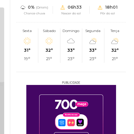
0%
06h33
18h01
(0mm)
Chance chuva
Nascer do sol
Pôr do sol
Sexta
Sábado
Domingo
Segunda
Terça
31°
32°
33°
33°
32°
19°
21°
23°
23°
21°
PUBLICIDADE