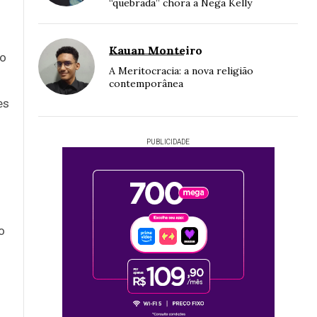
“quebrada” chora a Nega Kelly
Kauan Monteiro
ão
A Meritocracia: a nova religião
contemporânea
es
PUBLICIDADE
o