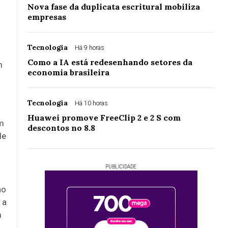
Nova fase da duplicata escritural mobiliza
empresas
Tecnologia
Há 9 horas
Como a IA está redesenhando setores da
m
economia brasileira
Tecnologia
Há 10 horas
Huawei promove FreeClip 2 e 2 S com
am
descontos no 8.8
de
PUBLICIDADE
ho
 a
m