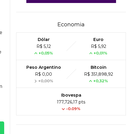
Economia
e
Dólar
Euro
R$ 5,12
R$ 5,92
e
+0,05%
+0,01%
Peso Argentino
Bitcoin
R$ 0,00
R$ 351,898,92
+0,00%
+0,32%
um
Ibovespa
177,726,17 pts
-0.09%