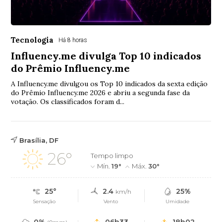
Tecnologia
Há 8 horas
Influency.me divulga Top 10 indicados
do Prêmio Influency.me
A Influency.me divulgou os Top 10 indicados da sexta edição
do Prêmio Influency.me 2026 e abriu a segunda fase da
votação. Os classificados foram d...
Brasília, DF
26°
Tempo limpo
Mín.
19°
Máx.
30°
25°
2.4
25%
km/h
Sensação
Vento
Umidade