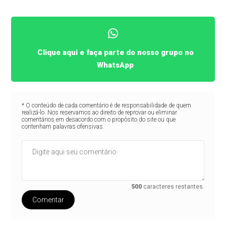
Clique aqui e faça parte do nosso grupo no
WhatsApp
* O conteúdo de cada comentário é de responsabilidade de quem
realizá-lo. Nos reservamos ao direito de reprovar ou eliminar
comentários em desacordo com o propósito do site ou que
contenham palavras ofensivas.
500
caracteres restantes.
Comentar