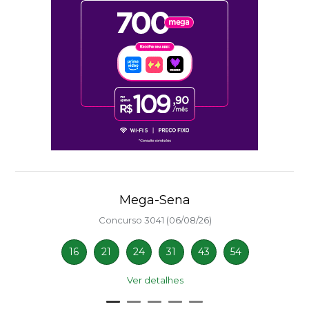
Mega-Sena
Concurso 3041 (06/08/26)
16
21
24
31
43
54
Ver detalhes