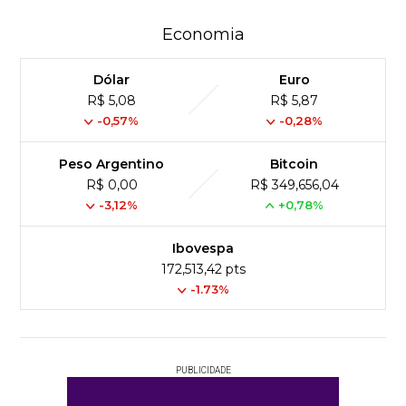
Economia
Dólar
Euro
R$ 5,08
R$ 5,87
-0,57%
-0,28%
Peso Argentino
Bitcoin
R$ 0,00
R$ 349,656,04
-3,12%
+0,78%
Ibovespa
172,513,42 pts
-1.73%
PUBLICIDADE