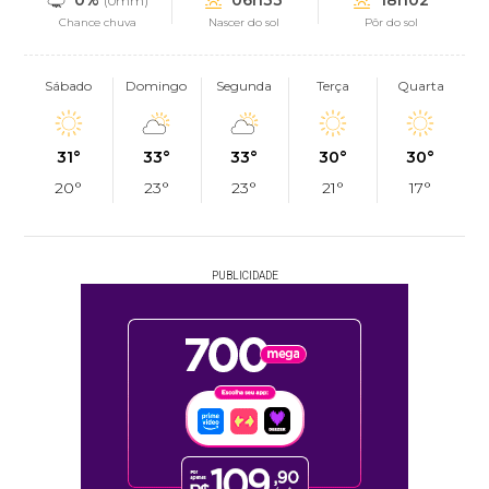
0%
06h33
18h02
(0mm)
Chance chuva
Nascer do sol
Pôr do sol
Sábado
Domingo
Segunda
Terça
Quarta
31°
33°
33°
30°
30°
20°
23°
23°
21°
17°
PUBLICIDADE