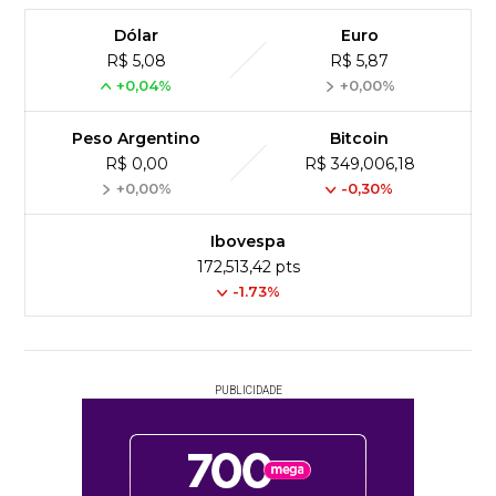
Dólar
Euro
R$ 5,08
R$ 5,87
+0,04%
+0,00%
Peso Argentino
Bitcoin
R$ 0,00
R$ 349,006,18
+0,00%
-0,30%
Ibovespa
172,513,42 pts
-1.73%
PUBLICIDADE