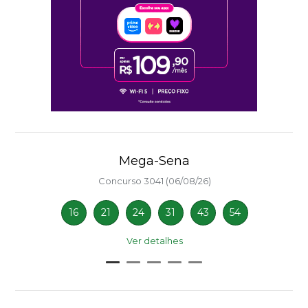
Mega-Sena
Concurso 3041 (06/08/26)
16
21
24
31
43
54
Ver detalhes