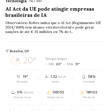
Tecnologia
Há 2 dias
AI Act da UE pode atingir empresas
brasileiras de IA
Observatório Softex indica que o AI Act (Regulamento UE
2024/1689) tem alcance extraterritorial e pode gerar
sanções de até € 35 milhões ou 7% do f...
Brasília, DF
20°
Tempo limpo
Mín.
20°
Máx.
31°
19°
1.32
38%
km/h
Sensação
Vento
Umidade
0%
06h32
18h02
(0mm)
Chance chuva
Nascer do sol
Pôr do sol