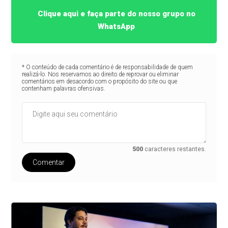
Clique aqui e faça parte do nosso grupo no
WhatsApp
* O conteúdo de cada comentário é de responsabilidade de quem
realizá-lo. Nos reservamos ao direito de reprovar ou eliminar
comentários em desacordo com o propósito do site ou que
contenham palavras ofensivas.
500
caracteres restantes.
Comentar