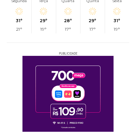
Segunda
Terça
Quarta
Quinta
Sexta
31°
29°
28°
29°
31°
21°
19°
17°
17°
19°
PUBLICIDADE