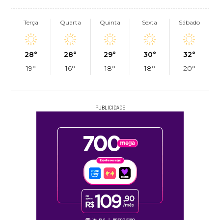
Terça
Quarta
Quinta
Sexta
Sábado
28°
28°
29°
30°
32°
19°
16°
18°
18°
20°
PUBLICIDADE