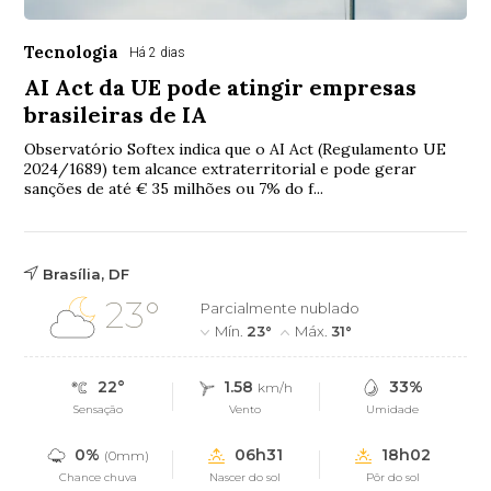
Tecnologia
Há 2 dias
AI Act da UE pode atingir empresas
brasileiras de IA
Observatório Softex indica que o AI Act (Regulamento UE
2024/1689) tem alcance extraterritorial e pode gerar
sanções de até € 35 milhões ou 7% do f...
Brasília, DF
23°
Parcialmente nublado
Mín.
23°
Máx.
31°
22°
1.58
33%
km/h
Sensação
Vento
Umidade
0%
06h31
18h02
(0mm)
Chance chuva
Nascer do sol
Pôr do sol