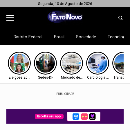
Segunda, 10 de Agosto de 2026
Distrito Federal
Brasil
Sociedade
Tecnologia
Eleições 2026
Sedes-DF
Mercado de Trabalho
Cardiologia de Ponta
Transport
PUBLICIDADE