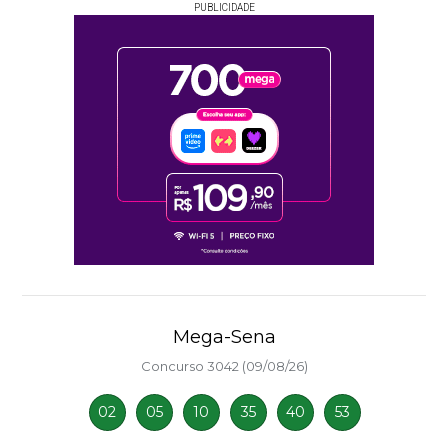
PUBLICIDADE
Mega-Sena
Concurso 3042 (09/08/26)
02
05
10
35
40
53