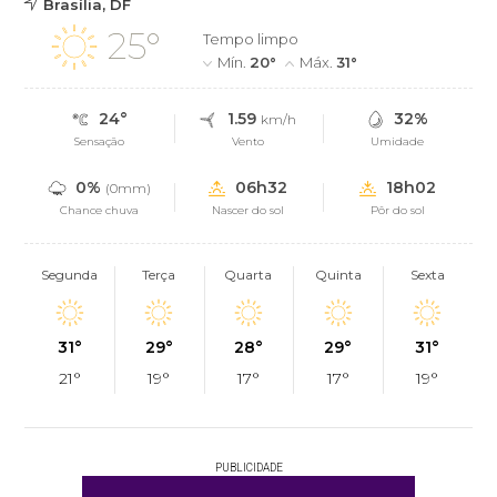
Brasília, DF
25°
Tempo limpo
Mín.
20°
Máx.
31°
24°
1.59
32%
km/h
Sensação
Vento
Umidade
0%
06h32
18h02
(0mm)
Chance chuva
Nascer do sol
Pôr do sol
Segunda
Terça
Quarta
Quinta
Sexta
31°
29°
28°
29°
31°
21°
19°
17°
17°
19°
PUBLICIDADE