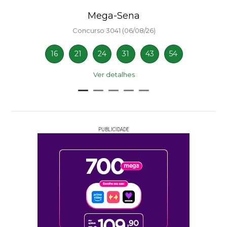
Mega-Sena
Concurso 3041 (06/08/26)
16
21
24
31
43
54
Ver detalhes
PUBLICIDADE