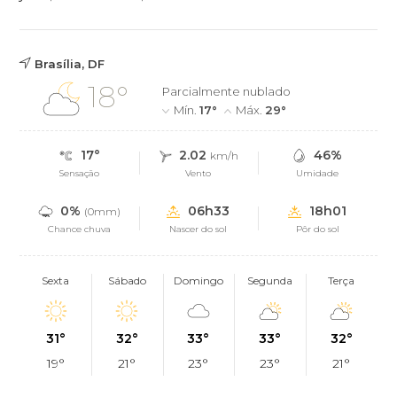
Brasília, DF
18°
Parcialmente nublado
Mín.
17°
Máx.
29°
17°
2.02
46%
km/h
Sensação
Vento
Umidade
0%
06h33
18h01
(0mm)
Chance chuva
Nascer do sol
Pôr do sol
Sexta
Sábado
Domingo
Segunda
Terça
31°
32°
33°
33°
32°
19°
21°
23°
23°
21°