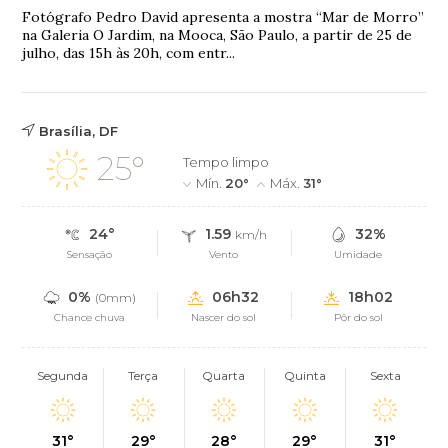
Fotógrafo Pedro David apresenta a mostra “Mar de Morro”
na Galeria O Jardim, na Mooca, São Paulo, a partir de 25 de
julho, das 15h às 20h, com entr...
Brasília, DF
25°
Tempo limpo
Mín.
20°
Máx.
31°
24°
1.59
32%
km/h
Sensação
Vento
Umidade
0%
06h32
18h02
(0mm)
Chance chuva
Nascer do sol
Pôr do sol
Segunda
Terça
Quarta
Quinta
Sexta
31°
29°
28°
29°
31°