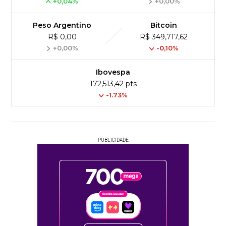
+0,04%
+0,00%
Peso Argentino
Bitcoin
R$ 0,00
R$ 349,717,62
+0,00%
-0,10%
Ibovespa
172,513,42 pts
-1.73%
PUBLICIDADE