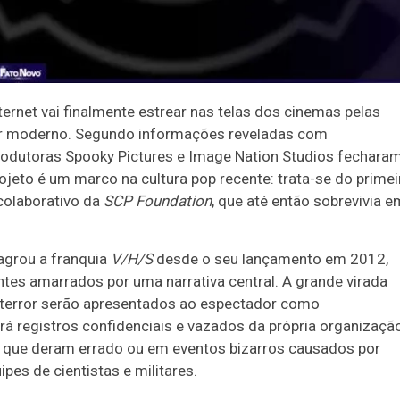
ternet vai finalmente estrear nas telas dos cinemas pelas
ror moderno. Segundo informações reveladas com
 produtoras Spooky Pictures e Image Nation Studios fechara
rojeto é um marco na cultura pop recente: trata-se do primei
 colaborativo da
SCP Foundation
, que até então sobrevivia e
agrou a franquia
V/H/S
desde o seu lançamento em 2012,
es amarrados por uma narrativa central. A grande virada
e terror serão apresentados ao espectador como
á registros confidenciais e vazados da própria organizaçã
 que deram errado ou em eventos bizarros causados por
es de cientistas e militares.