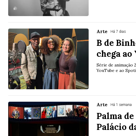
Arte
Há 7 dias
B de Binh
chega ao
Série de animação 2
YouTube e ao Spoti
Arte
Há 1 semana
Palma de
Palácio d