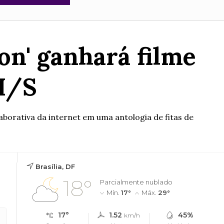
on' ganhará filme
/H/S
borativa da internet em uma antologia de fitas de
Brasília, DF
18°
Parcialmente nublado
Mín.
17°
Máx.
29°
17°
1.52
45%
km/h