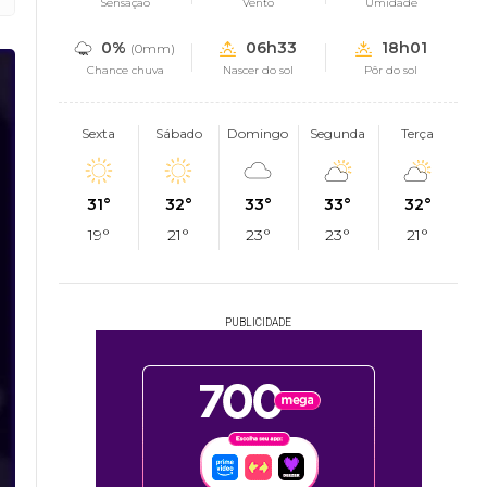
Sensação
Vento
Umidade
0%
06h33
18h01
(0mm)
Chance chuva
Nascer do sol
Pôr do sol
Sexta
Sábado
Domingo
Segunda
Terça
31°
32°
33°
33°
32°
19°
21°
23°
23°
21°
PUBLICIDADE