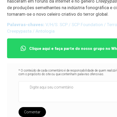
nasceram em fóruns da internet e no gênero
Creepypas
de produções semelhantes na indústria fonográfica e c
tornaram-se o novo celeiro criativo do terror global.
Palavras-chaves:
V/H/S: SCP / SCP Foundation / Terro
Creepypasta / Antologia
Clique aqui e faça parte do nosso grupo no W
* O conteúdo de cada comentário é de responsabilidade de quem realizá-
com o propósito do site ou que contenham palavras ofensivas.
Comentar