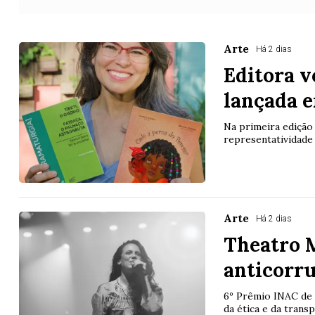
Arte
Há 2 dias
Editora v
lançada 
Na primeira edição 
representatividade
Arte
Há 2 dias
Theatro M
anticorr
6º Prêmio INAC de 
da ética e da transp