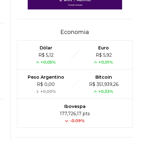
Economia
Dólar
Euro
R$ 5,12
R$ 5,92
+0,05%
+0,01%
Peso Argentino
Bitcoin
R$ 0,00
R$ 351,939,26
+0,00%
+0,33%
Ibovespa
177,726,17 pts
-0.09%