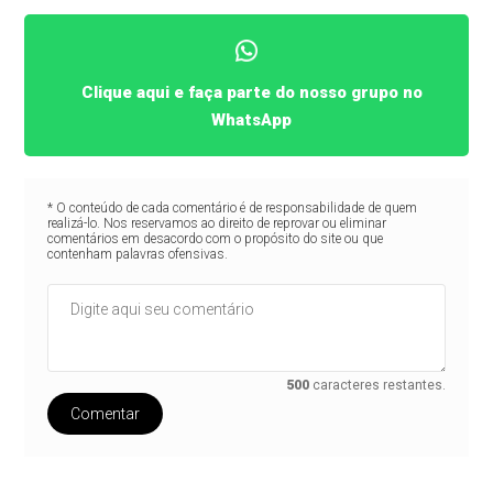
Clique aqui e faça parte do nosso grupo no
WhatsApp
* O conteúdo de cada comentário é de responsabilidade de quem
realizá-lo. Nos reservamos ao direito de reprovar ou eliminar
comentários em desacordo com o propósito do site ou que
contenham palavras ofensivas.
500
caracteres restantes.
Comentar