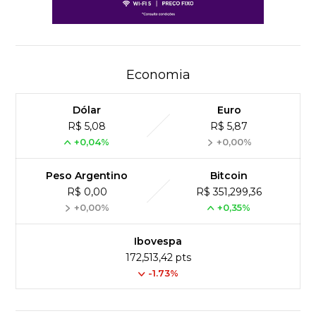
Economia
Dólar
Euro
R$ 5,08
R$ 5,87
+0,04%
+0,00%
Peso Argentino
Bitcoin
R$ 0,00
R$ 351,299,36
+0,00%
+0,35%
Ibovespa
172,513,42 pts
-1.73%