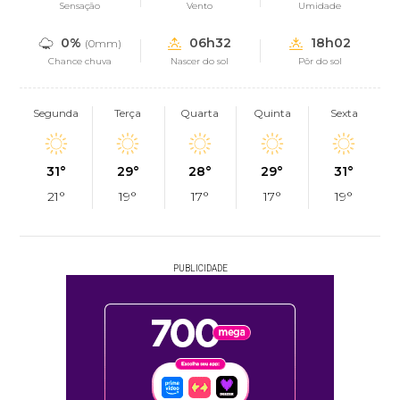
Sensação
Vento
Umidade
0%
06h32
18h02
(0mm)
Chance chuva
Nascer do sol
Pôr do sol
Segunda
Terça
Quarta
Quinta
Sexta
31°
29°
28°
29°
31°
21°
19°
17°
17°
19°
PUBLICIDADE