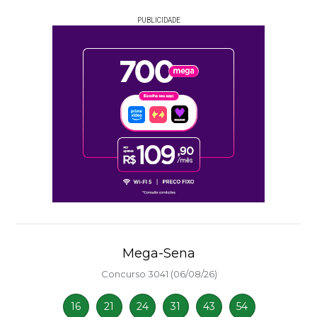
PUBLICIDADE
Mega-Sena
Concurso 3041 (06/08/26)
16
21
24
31
43
54