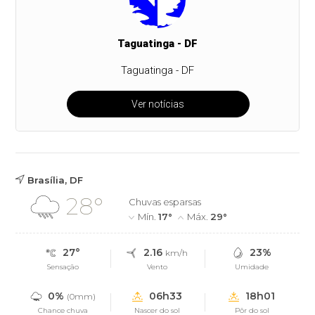
Taguatinga - DF
Taguatinga - DF
Ver notícias
Brasília, DF
28°
Chuvas esparsas
Mín.
17°
Máx.
29°
27°
2.16
23%
km/h
Sensação
Vento
Umidade
0%
06h33
18h01
(0mm)
Chance chuva
Nascer do sol
Pôr do sol