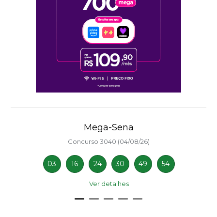
Mega-Sena
Concurso 3040 (04/08/26)
03
16
24
30
49
54
Ver detalhes