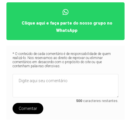
Clique aqui e faça parte do nosso grupo no
WhatsApp
* O conteúdo de cada comentário é de responsabilidade de quem
realizá-lo. Nos reservamos ao direito de reprovar ou eliminar
comentários em desacordo com o propósito do site ou que
contenham palavras ofensivas.
500
caracteres restantes.
Comentar