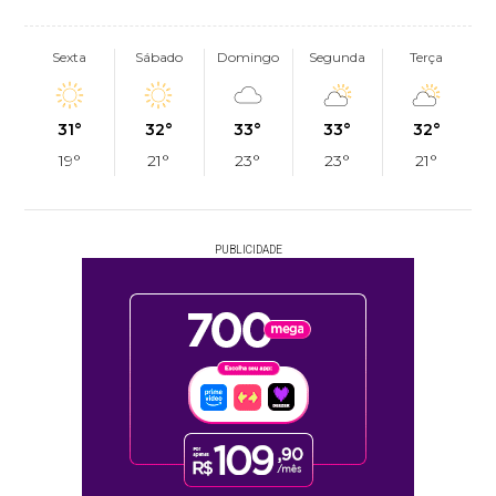
Sexta
Sábado
Domingo
Segunda
Terça
31°
32°
33°
33°
32°
19°
21°
23°
23°
21°
PUBLICIDADE