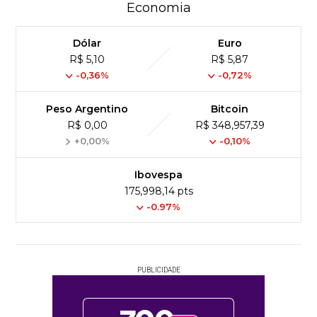
Economia
Dólar
Euro
R$ 5,10
R$ 5,87
-0,36%
-0,72%
Peso Argentino
Bitcoin
R$ 0,00
R$ 348,957,39
+0,00%
-0,10%
Ibovespa
175,998,14 pts
-0.97%
PUBLICIDADE