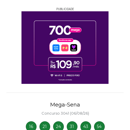
PUBLICIDADE
Mega-Sena
Concurso 3041 (06/08/26)
16
21
24
31
43
54