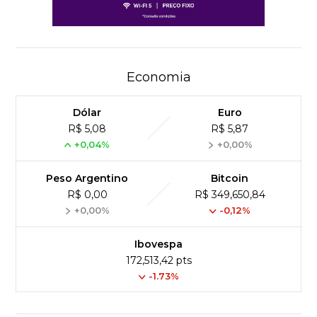
Economia
Dólar
Euro
R$ 5,08
R$ 5,87
+0,04%
+0,00%
Peso Argentino
Bitcoin
R$ 0,00
R$ 349,650,84
+0,00%
-0,12%
Ibovespa
172,513,42 pts
-1.73%