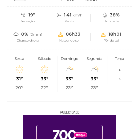
19°
1.41
38%
km/h
Sensação
Vento
Umidade
0%
06h33
18h01
(0mm)
Chance chuva
Nascer do sol
Pôr do sol
Sexta
Sábado
Domingo
Segunda
Terça
°
31°
33°
33°
33°
°
20°
22°
23°
23°
PUBLICIDADE