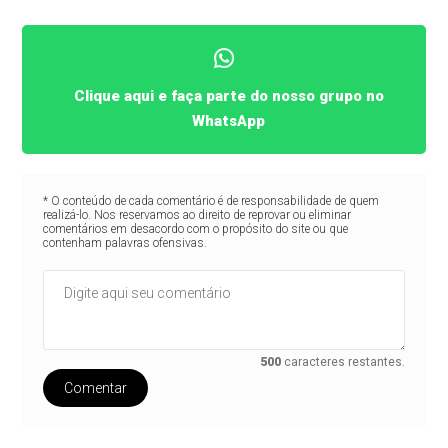
Clique aqui e faça parte do nosso grupo no
WhatsApp
* O conteúdo de cada comentário é de responsabilidade de quem
realizá-lo. Nos reservamos ao direito de reprovar ou eliminar
comentários em desacordo com o propósito do site ou que
contenham palavras ofensivas.
500
caracteres restantes.
Comentar