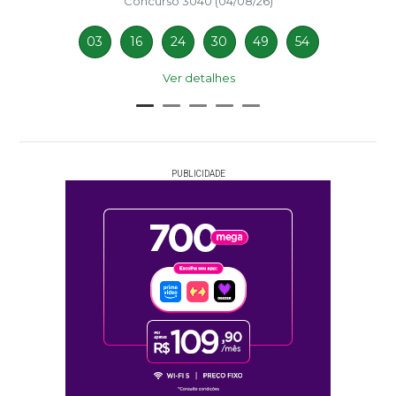
Concurso 3040 (04/08/26)
03
16
24
30
49
54
Ver detalhes
PUBLICIDADE