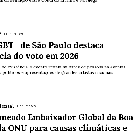
uarda definição entre Costa do Marfim e Noruega
P
Há 2 meses
GBT+ de São Paulo destaca
cia do voto em 2026
 de existência, o evento reuniu milhares de pessoas na Avenida
s políticos e apresentações de grandes artistas nacionais
iental
Há 2 meses
omeado Embaixador Global da Boa
a ONU para causas climáticas e