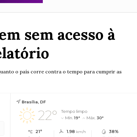
vem sem acesso à
elatório
uanto o país corre contra o tempo para cumprir as
Brasília, DF
22°
Tempo limpo
Mín.
19°
Máx.
30°
21°
1.98
38%
km/h