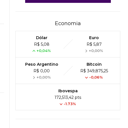
Economia
Dólar
Euro
R$ 5,08
R$ 5,87
+0,04%
+0,00%
Peso Argentino
Bitcoin
R$ 0,00
R$ 349,875,25
+0,00%
-0,06%
Ibovespa
172,513,42 pts
-1.73%