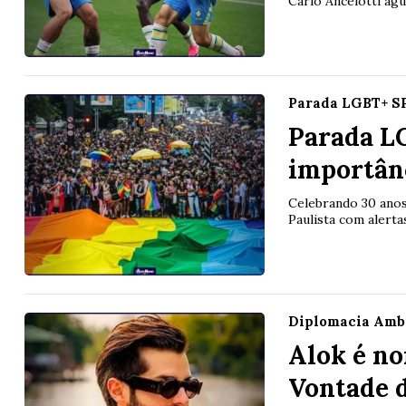
Carlo Ancelotti ag
Parada LGBT+ S
Parada L
importân
Celebrando 30 anos
Paulista com alerta
Diplomacia Amb
Alok é n
Vontade d