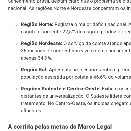
Saneamento Brasil, deixam claro que o problema se dist
nacional. As regiões Norte e Nordeste concentram os in
Região Norte:
Registra o maior déficit nacional.
esgoto e somente 22,5% do esgoto produzido rec
Região Nordeste:
O serviço de coleta atende ape
36 milhões de nordestinos vivem sem saneamento 
apenas 34,6%.
Região Sul:
Apresenta um cenário também preocu
população assistida por coleta e 46,6% do volume
Regiões Sudeste e Centro-Oeste:
Exibem os in
distantes da universalização. O Sudeste lidera c
tratamento. No Centro-Oeste, os índices chegam 
efluentes.
A corrida pelas metas do Marco Legal