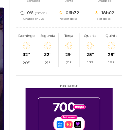
Sensação
Vento
Umidade
0%
06h32
18h02
(0mm)
Chance chuva
Nascer do sol
Pôr do sol
Domingo
Segunda
Terça
Quarta
Quinta
32°
32°
29°
28°
29°
20°
21°
21°
17°
18°
PUBLICIDADE