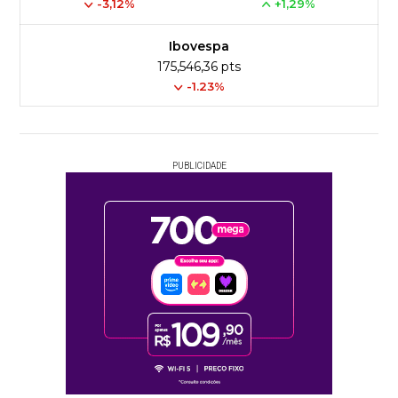
-3,12%
+1,29%
Ibovespa
175,546,36 pts
-1.23%
PUBLICIDADE