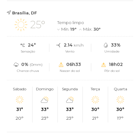
Brasília, DF
25°
Tempo limpo
Mín.
19°
Máx.
30°
24°
2.14
33%
km/h
Sensação
Vento
Umidade
0%
06h33
18h02
(0mm)
Chance chuva
Nascer do sol
Pôr do sol
Sábado
Domingo
Segunda
Terça
Quarta
31°
33°
33°
30°
30°
20°
23°
23°
21°
17°