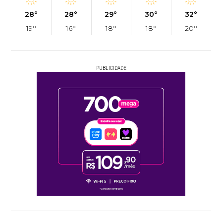
28°
28°
29°
30°
32°
19°
16°
18°
18°
20°
PUBLICIDADE