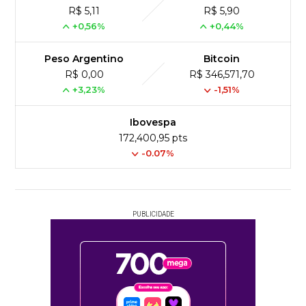
R$ 5,11
R$ 5,90
+0,56%
+0,44%
Peso Argentino
Bitcoin
R$ 0,00
R$ 346,571,70
+3,23%
-1,51%
Ibovespa
172,400,95 pts
-0.07%
PUBLICIDADE