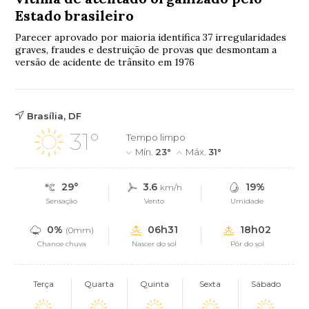
Estado brasileiro
Parecer aprovado por maioria identifica 37 irregularidades
graves, fraudes e destruição de provas que desmontam a
versão de acidente de trânsito em 1976
Brasília, DF
31°
Tempo limpo
Mín.
23°
Máx.
31°
29°
3.6
19%
km/h
Sensação
Vento
Umidade
0%
06h31
18h02
(0mm)
Chance chuva
Nascer do sol
Pôr do sol
Terça
Quarta
Quinta
Sexta
Sábado