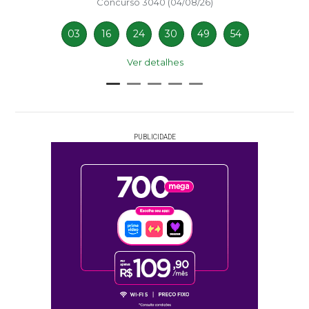
Concurso 3040 (04/08/26)
03
16
24
30
49
54
Ver detalhes
PUBLICIDADE