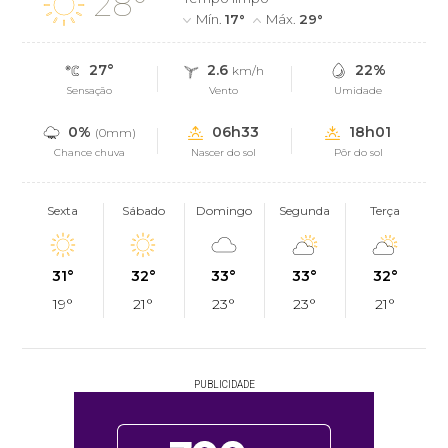
28°
Mín.
17°
Máx.
29°
27°
2.6
22%
km/h
Sensação
Vento
Umidade
0%
06h33
18h01
(0mm)
Chance chuva
Nascer do sol
Pôr do sol
Sexta
Sábado
Domingo
Segunda
Terça
31°
32°
33°
33°
32°
19°
21°
23°
23°
21°
PUBLICIDADE