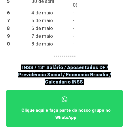
5
30 de abril
0)
6
4 de maio
-
7
5 de maio
-
8
6 de maio
-
9
7 de maio
-
0
8 de maio
-
-----------
INSS / 13º Salário / Aposentados DF /
Previdência Social / Economia Brasília /
Calendário INSS
Clique aqui e faça parte do nosso grupo no
WhatsApp