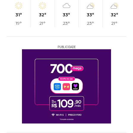
31°
32°
33°
33°
32°
19°
21°
23°
23°
21°
PUBLICIDADE