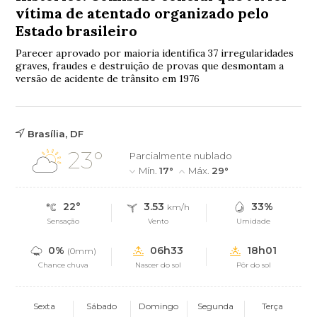
vítima de atentado organizado pelo
Estado brasileiro
Parecer aprovado por maioria identifica 37 irregularidades
graves, fraudes e destruição de provas que desmontam a
versão de acidente de trânsito em 1976
Brasília, DF
23°
Parcialmente nublado
Mín.
17°
Máx.
29°
22°
3.53
33%
km/h
Sensação
Vento
Umidade
0%
06h33
18h01
(0mm)
Chance chuva
Nascer do sol
Pôr do sol
Sexta
Sábado
Domingo
Segunda
Terça